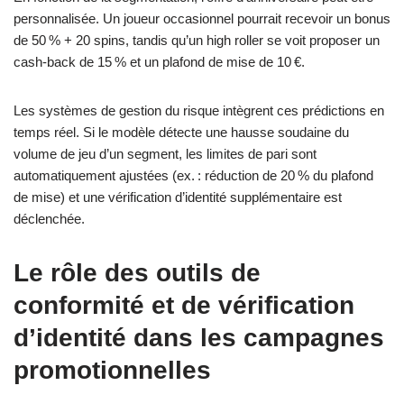
personnalisée. Un joueur occasionnel pourrait recevoir un bonus
de 50 % + 20 spins, tandis qu’un high roller se voit proposer un
cash‑back de 15 % et un plafond de mise de 10 €.
Les systèmes de gestion du risque intègrent ces prédictions en
temps réel. Si le modèle détecte une hausse soudaine du
volume de jeu d’un segment, les limites de pari sont
automatiquement ajustées (ex. : réduction de 20 % du plafond
de mise) et une vérification d’identité supplémentaire est
déclenchée.
Le rôle des outils de
conformité et de vérification
d’identité dans les campagnes
promotionnelles