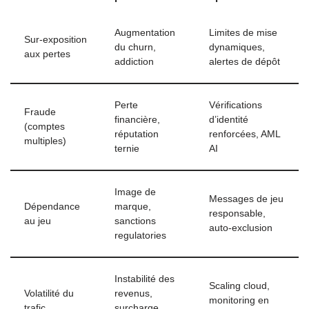
Augmentation
Limites de mise
Sur‑exposition
du churn,
dynamiques,
aux pertes
addiction
alertes de dépôt
Perte
Vérifications
Fraude
financière,
d’identité
(comptes
réputation
renforcées, AML
multiples)
ternie
AI
Image de
Messages de jeu
Dépendance
marque,
responsable,
au jeu
sanctions
auto‑exclusion
regulatories
Instabilité des
Scaling cloud,
Volatilité du
revenus,
monitoring en
trafic
surcharge