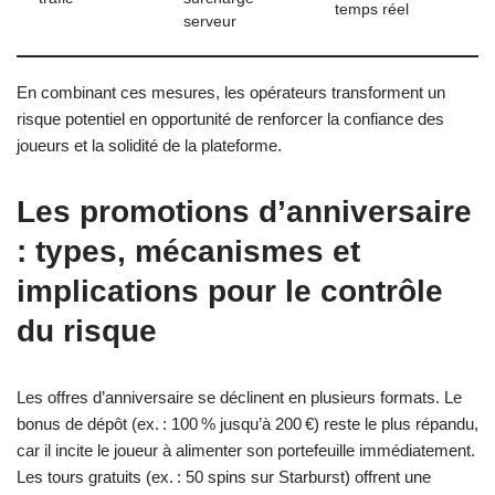
temps réel
serveur
En combinant ces mesures, les opérateurs transforment un
risque potentiel en opportunité de renforcer la confiance des
joueurs et la solidité de la plateforme.
Les promotions d’anniversaire
: types, mécanismes et
implications pour le contrôle
du risque
Les offres d’anniversaire se déclinent en plusieurs formats. Le
bonus de dépôt (ex. : 100 % jusqu’à 200 €) reste le plus répandu,
car il incite le joueur à alimenter son portefeuille immédiatement.
Les tours gratuits (ex. : 50 spins sur Starburst) offrent une