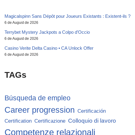
Magicalspinn Sans Dépôt pour Joueurs Existants : Existent-ils ?
6 de August de 2026
Terrybet Mystery Jackpots a Colpo d’Occio
6 de August de 2026
Casino Verite Delta Casino • CA Unlock Offer
6 de August de 2026
TAGs
Búsqueda de empleo
Career progression
Certificación
Colloquio di lavoro
Certification
Certificazione
Competenze relazionali