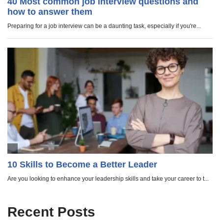
Recent Posts