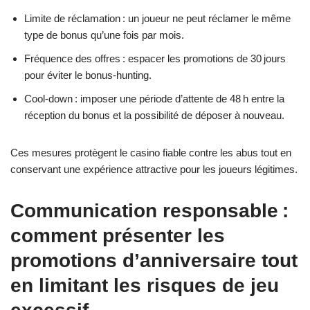
Limite de réclamation : un joueur ne peut réclamer le même
type de bonus qu’une fois par mois.
Fréquence des offres : espacer les promotions de 30 jours
pour éviter le bonus‑hunting.
Cool‑down : imposer une période d’attente de 48 h entre la
réception du bonus et la possibilité de déposer à nouveau.
Ces mesures protègent le casino fiable contre les abus tout en
conservant une expérience attractive pour les joueurs légitimes.
Communication responsable :
comment présenter les
promotions d’anniversaire tout
en limitant les risques de jeu