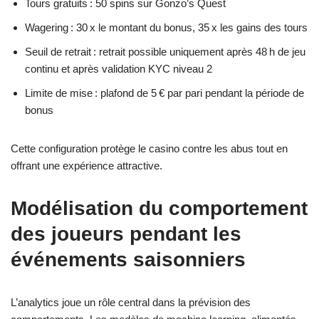
Tours gratuits : 50 spins sur Gonzo’s Quest
Wagering : 30 x le montant du bonus, 35 x les gains des tours
Seuil de retrait : retrait possible uniquement après 48 h de jeu
continu et après validation KYC niveau 2
Limite de mise : plafond de 5 € par pari pendant la période de
bonus
Cette configuration protège le casino contre les abus tout en
offrant une expérience attractive.
Modélisation du comportement
des joueurs pendant les
événements saisonniers
L’analytics joue un rôle central dans la prévision des