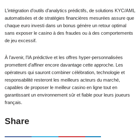
L’intégration d’outils d’analytics prédictifs, de solutions KYC/AML
automatisées et de stratégies financières mesurées assure que
chaque euro investi dans un bonus génère un retour optimal
sans exposer le casino à des fraudes ou à des comportements
de jeu excessif.
À l’avenir, l’IA prédictive et les offres hyper‑personnalisées
promettent d’affiner encore davantage cette approche. Les
opérateurs qui sauront combiner célébration, technologie et
responsabilité resteront les meilleurs acteurs du marché,
capables de proposer le meilleur casino en ligne tout en
garantissant un environnement sûr et fiable pour leurs joueurs
français.
Share