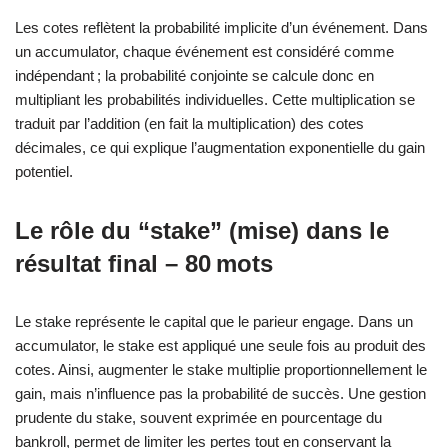
Les cotes reflètent la probabilité implicite d’un événement. Dans
un accumulator, chaque événement est considéré comme
indépendant ; la probabilité conjointe se calcule donc en
multipliant les probabilités individuelles. Cette multiplication se
traduit par l’addition (en fait la multiplication) des cotes
décimales, ce qui explique l’augmentation exponentielle du gain
potentiel.
Le rôle du “stake” (mise) dans le
résultat final – 80 mots
Le stake représente le capital que le parieur engage. Dans un
accumulator, le stake est appliqué une seule fois au produit des
cotes. Ainsi, augmenter le stake multiplie proportionnellement le
gain, mais n’influence pas la probabilité de succès. Une gestion
prudente du stake, souvent exprimée en pourcentage du
bankroll, permet de limiter les pertes tout en conservant la