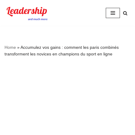
Skip
to
content
Home
»
Accumulez vos gains : comment les paris combinés
transforment les novices en champions du sport en ligne