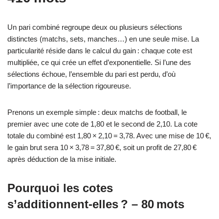
Un pari combiné regroupe deux ou plusieurs sélections
distinctes (matchs, sets, manches…) en une seule mise. La
particularité réside dans le calcul du gain : chaque cote est
multipliée, ce qui crée un effet d’exponentielle. Si l’une des
sélections échoue, l’ensemble du pari est perdu, d’où
l’importance de la sélection rigoureuse.
Prenons un exemple simple : deux matchs de football, le
premier avec une cote de 1,80 et le second de 2,10. La cote
totale du combiné est 1,80 × 2,10 = 3,78. Avec une mise de 10 €,
le gain brut sera 10 × 3,78 = 37,80 €, soit un profit de 27,80 €
après déduction de la mise initiale.
Pourquoi les cotes
s’additionnent‑elles ? – 80 mots