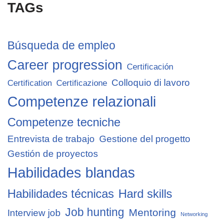
TAGs
Búsqueda de empleo
Career progression
Certificación
Colloquio di lavoro
Certification
Certificazione
Competenze relazionali
Competenze tecniche
Entrevista de trabajo
Gestione del progetto
Gestión de proyectos
Habilidades blandas
Habilidades técnicas
Hard skills
Job hunting
Mentoring
Interview job
Networking