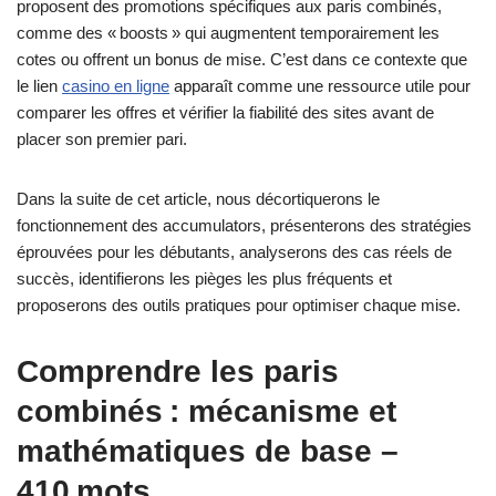
proposent des promotions spécifiques aux paris combinés,
comme des « boosts » qui augmentent temporairement les
cotes ou offrent un bonus de mise. C’est dans ce contexte que
le lien
casino en ligne
apparaît comme une ressource utile pour
comparer les offres et vérifier la fiabilité des sites avant de
placer son premier pari.
Dans la suite de cet article, nous décortiquerons le
fonctionnement des accumulators, présenterons des stratégies
éprouvées pour les débutants, analyserons des cas réels de
succès, identifierons les pièges les plus fréquents et
proposerons des outils pratiques pour optimiser chaque mise.
Comprendre les paris
combinés : mécanisme et
mathématiques de base –
410 mots