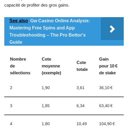
capacité de profiter des gros gains.
See also
Gw Casino Online Analysis:
Mastering Free Spins and App
Troubleshooting – The Pro Bettor's
Guide
Nombre
Cote
Gain
Cote
de
moyenne
pour 10 €
totale
sélections
(exemple)
de stake
2
1,90
3,61
36,10 €
3
1,85
6,34
63,40 €
4
1,80
10,49
104,90 €