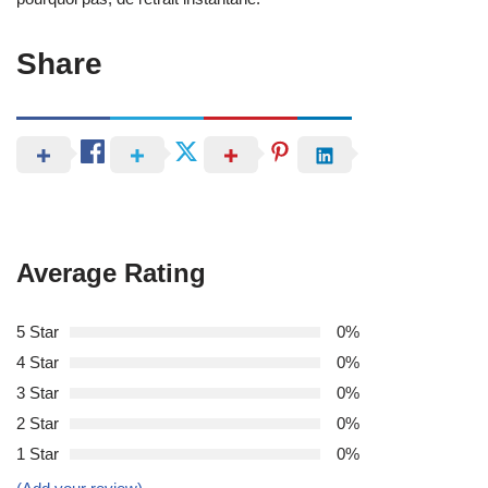
Share
Average Rating
5 Star
0%
4 Star
0%
3 Star
0%
2 Star
0%
1 Star
0%