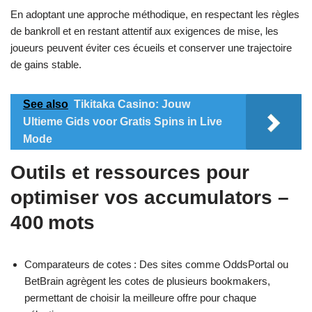
En adoptant une approche méthodique, en respectant les règles
de bankroll et en restant attentif aux exigences de mise, les
joueurs peuvent éviter ces écueils et conserver une trajectoire
de gains stable.
See also
Tikitaka Casino: Jouw
Ultieme Gids voor Gratis Spins in Live
Mode
Outils et ressources pour
optimiser vos accumulators –
400 mots
Comparateurs de cotes : Des sites comme OddsPortal ou
BetBrain agrègent les cotes de plusieurs bookmakers,
permettant de choisir la meilleure offre pour chaque