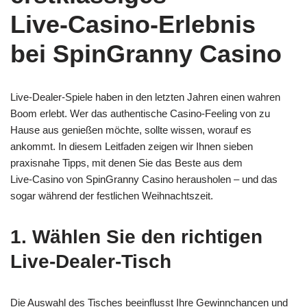
Live‑Casino‑Erlebnis
bei SpinGranny Casino
Live‑Dealer‑Spiele haben in den letzten Jahren einen wahren
Boom erlebt. Wer das authentische Casino‑Feeling von zu
Hause aus genießen möchte, sollte wissen, worauf es
ankommt. In diesem Leitfaden zeigen wir Ihnen sieben
praxisnahe Tipps, mit denen Sie das Beste aus dem
Live‑Casino von SpinGranny Casino herausholen – und das
sogar während der festlichen Weihnachtszeit.
1. Wählen Sie den richtigen
Live‑Dealer‑Tisch
Die Auswahl des Tisches beeinflusst Ihre Gewinnchancen und