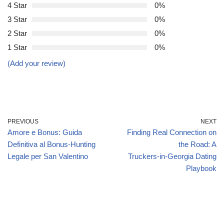
4 Star
0%
3 Star
0%
2 Star
0%
1 Star
0%
(Add your review)
PREVIOUS
NEXT
Amore e Bonus: Guida
Finding Real Connection on
Definitiva al Bonus‑Hunting
the Road: A
Legale per San Valentino
Truckers‑in‑Georgia Dating
Playbook