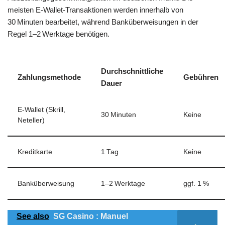
meisten E‑Wallet‑Transaktionen werden innerhalb von
30 Minuten bearbeitet, während Banküberweisungen in der
Regel 1–2 Werktage benötigen.
Durchschnittliche
Zahlungsmethode
Gebühren
Dauer
E‑Wallet (Skrill,
30 Minuten
Keine
Neteller)
Kreditkarte
1 Tag
Keine
Banküberweisung
1–2 Werktage
ggf. 1 %
See also
SG Casino : Manuel