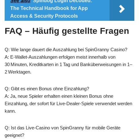
See also
Spindog Login Decoded:
The Technical Handbook for App
Access & Security Protocols
FAQ – Häufig gestellte Fragen
Q: Wie lange dauert die Auszahlung bei SpinGranny Casino?
A: E‑Wallet‑Auszahlungen erfolgen meist innerhalb von
30 Minuten, Kreditkarten in 1 Tag und Banküberweisungen in 1–
2 Werktagen.
Q: Gibt es einen Bonus ohne Einzahlung?
A: Ja, neue Spieler erhalten einen kleinen Bonus ohne
Einzahlung, der sofort für Live‑Dealer‑Spiele verwendet werden
kann.
Q: Ist das Live‑Casino von SpinGranny für mobile Geräte
geeignet?