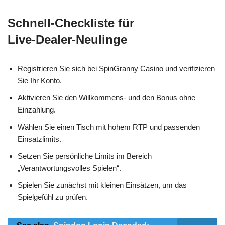
Schnell‑Checkliste für
Live‑Dealer‑Neulinge
Registrieren Sie sich bei SpinGranny Casino und verifizieren
Sie Ihr Konto.
Aktivieren Sie den Willkommens‑ und den Bonus ohne
Einzahlung.
Wählen Sie einen Tisch mit hohem RTP und passenden
Einsatzlimits.
Setzen Sie persönliche Limits im Bereich
„Verantwortungsvolles Spielen“.
Spielen Sie zunächst mit kleinen Einsätzen, um das
Spielgefühl zu prüfen.