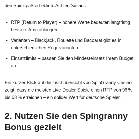
den Spielspaß erheblich. Achten Sie auf:
RTP (Return to Player) – höhere Werte bedeuten langfristig
bessere Auszahlungen.
Varianten – Blackjack, Roulette und Baccarat gibt es in
unterschiedlichen Regelvarianten.
Einsatzlimits – passen Sie den Mindesteinsatz Ihrem Budget
an.
Ein kurzer Blick auf die Tischübersicht von SpinGranny Casino
zeigt, dass die meisten Live‑Dealer‑Spiele einen RTP von 96 %
bis 98 % erreichen – ein solider Wert für deutsche Spieler.
2. Nutzen Sie den Spingranny
Bonus gezielt