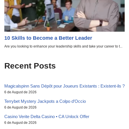
Recent Posts
Magicalspinn Sans Dépôt pour Joueurs Existants : Existent-ils ?
6 de August de 2026
Terrybet Mystery Jackpots a Colpo d’Occio
6 de August de 2026
Casino Verite Delta Casino • CA Unlock Offer
6 de August de 2026