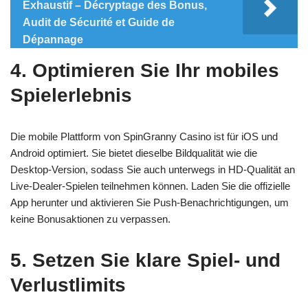
Exhaustif – Décryptage des Bonus,
Audit de Sécurité et Guide de
Dépannage
4. Optimieren Sie Ihr mobiles
Spielerlebnis
Die mobile Plattform von SpinGranny Casino ist für iOS und
Android optimiert. Sie bietet dieselbe Bildqualität wie die
Desktop‑Version, sodass Sie auch unterwegs in HD‑Qualität an
Live‑Dealer‑Spielen teilnehmen können. Laden Sie die offizielle
App herunter und aktivieren Sie Push‑Benachrichtigungen, um
keine Bonusaktionen zu verpassen.
5. Setzen Sie klare Spiel‑ und
Verlustlimits