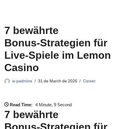
7 bewährte
Bonus‑Strategien für
Live‑Spiele im Lemon
Casino
w-padmine
31 de March de 2026
Career
Read Time:
4 Minute, 9 Second
7 bewährte
Bonus‑Strategien für