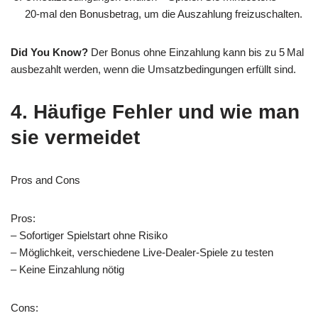
20‑mal den Bonusbetrag, um die Auszahlung freizuschalten.
Did You Know?
Der Bonus ohne Einzahlung kann bis zu 5 Mal
ausbezahlt werden, wenn die Umsatzbedingungen erfüllt sind.
4. Häufige Fehler und wie man
sie vermeidet
Pros and Cons
Pros:
– Sofortiger Spielstart ohne Risiko
– Möglichkeit, verschiedene Live‑Dealer‑Spiele zu testen
– Keine Einzahlung nötig
Cons: