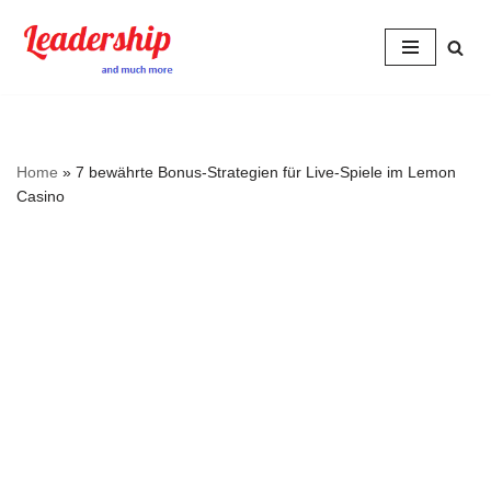
Skip
to
content
Home
»
7 bewährte Bonus‑Strategien für Live‑Spiele im Lemon
Casino