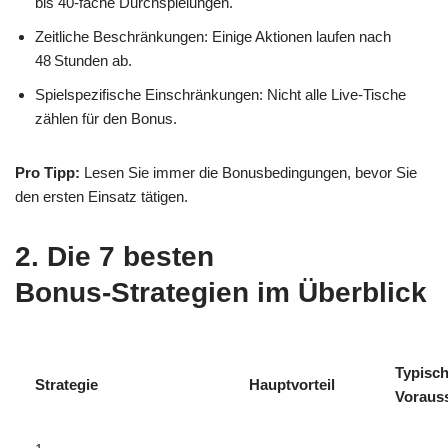
bis 40‑fache Durchspielungen.
Zeitliche Beschränkungen: Einige Aktionen laufen nach
48 Stunden ab.
Spielspezifische Einschränkungen: Nicht alle Live‑Tische
zählen für den Bonus.
Pro Tipp:
Lesen Sie immer die Bonusbedingungen, bevor Sie
den ersten Einsatz tätigen.
2. Die 7 besten
Bonus‑Strategien im Überblick
Typisc
Strategie
Hauptvorteil
Voraus