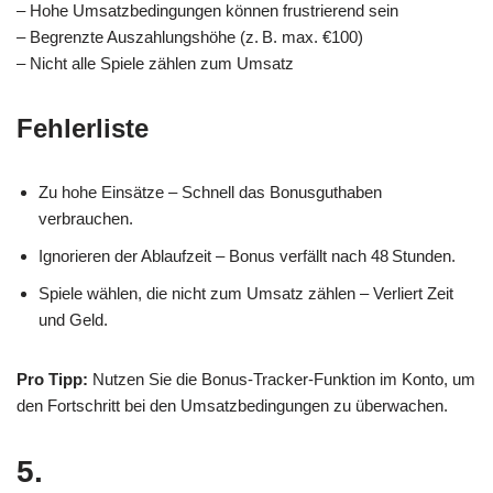
– Hohe Umsatzbedingungen können frustrierend sein
– Begrenzte Auszahlungshöhe (z. B. max. €100)
– Nicht alle Spiele zählen zum Umsatz
Fehlerliste
Zu hohe Einsätze – Schnell das Bonusguthaben
verbrauchen.
Ignorieren der Ablaufzeit – Bonus verfällt nach 48 Stunden.
Spiele wählen, die nicht zum Umsatz zählen – Verliert Zeit
und Geld.
Pro Tipp:
Nutzen Sie die Bonus‑Tracker‑Funktion im Konto, um
den Fortschritt bei den Umsatzbedingungen zu überwachen.
5.