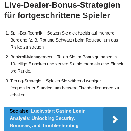
Live‑Dealer‑Bonus‑Strategien
für fortgeschrittene Spieler
Split‑Bet‑Technik – Setzen Sie gleichzeitig auf mehrere
Bereiche (z. B. Rot und Schwarz) beim Roulette, um das
Risiko zu streuen.
Bankroll‑Management – Teilen Sie Ihr Bonusguthaben in
10‑teilige Einheiten und setzen Sie nie mehr als eine Einheit
pro Runde.
Timing‑Strategie – Spielen Sie während weniger
frequentierter Stunden, um bessere Tischbedingungen zu
erhalten.
See also
Luckystart Casino Login
Analysis: Unlocking Security,
Bonuses, and Troubleshooting –