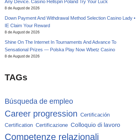
Any Device. Casino Hellspin Poland Try Your Luck
8 de August de 2026
Down Payment And Withdrawal Method Selection Casino Lady •
IE Claim Your Reward
8 de August de 2026
Shine On The Internet In Tournaments And Advance To
Sensational Prizes — Polska Play Now Wbetz Casino
8 de August de 2026
TAGs
Búsqueda de empleo
Career progression
Certificación
Colloquio di lavoro
Certification
Certificazione
Competenze relazionali