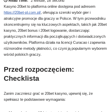
Read Time:
2 Minute, 16 Second
Kasyno 20bet to platforma online dostępna pod adresem
https://20bet-pl.com.pl/
, oferująca szeroki wybór gier i
atrakcyjne promocje dla graczy w Polsce. W tym przewodniku
skoncentrujemy się na kluczowych aspektach, takich jak 20bet
kasyno, 20bet bonus i 20bet logowanie, dostarczając
praktycznych informacji dla początkujących i doświadczonych
użytkowników. Platforma działa na licencji Curacao i zapewnia
różnorodne metody płatności, co czyni ją popularnym wyborem
wśród polskich graczy.
Przed rozpoczęciem:
Checklista
Zanim zaczniesz grać w 20bet kasyno, upewnij się, że
spełniasz te podstawowe wymagania: