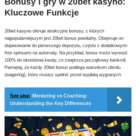
Bonusy i gry w 20bet kasyno:
Kluczowe Funkcje
20bet kasyno oferuje atrakcyjne bonusy, z których
najpopularniejszym jest 20bet bonus powitalny. Obejmuje on
dopasowanie do pierwszego depozytu, często z dodatkowymi
free spinsami na automaty. Na przykład, bonus może wynosić
100% do określonej kwoty, co zwiększa początkowy bankroll.
Pamiętaj, że każdy 20bet bonus podlega warunkom obrotu
(wagering), które musisz spełnić przed wypłatą wygranych.
See also
Mentoring vs Coaching:
Understanding the Key Differences