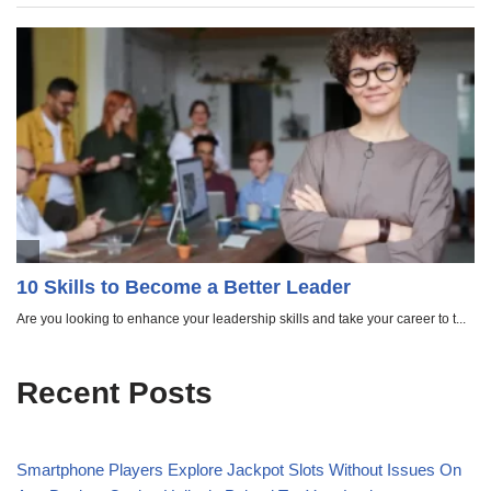
Recent Posts
Smartphone Players Explore Jackpot Slots Without Issues On