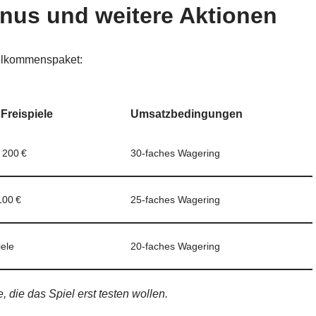
nus und weitere Aktionen
illkommenspaket:
 Freispiele
Umsatzbedingungen
 200 €
30‑faches Wagering
100 €
25‑faches Wagering
iele
20‑faches Wagering
 die das Spiel erst testen wollen.