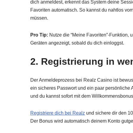
dich anmeldest, erkennt das System deine Sessi
Favoriten automatisch. So kannst du nahtlos vo
müssen.
Pro Tip:
Nutze die “Meine Favoriten”-Funktion, u
Geräten angezeigt, sobald du dich einloggst.
2. Registrierung in we
Der Anmeldeprozess bei Realz Casino ist bewuss
ein sicheres Passwort und ein paar persönliche 
und du kannst sofort mit dem Willkommensbonus 
Registriere dich bei Realz
und sichere dir den 10
Der Bonus wird automatisch deinem Konto gutgesc