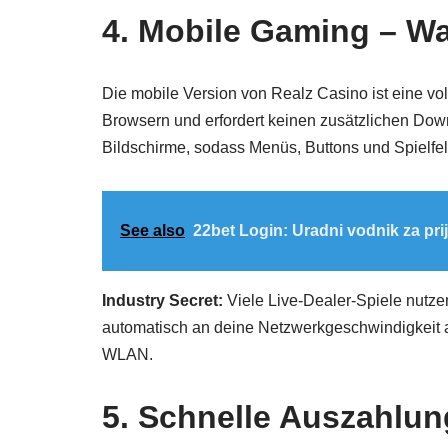
4. Mobile Gaming – W
Die mobile Version von Realz Casino ist eine vol
Browsern und erfordert keinen zusätzlichen Downl
Bildschirme, sodass Menüs, Buttons und Spielfel
See also
22bet Login: Uradni vodnik za pri
Industry Secret:
Viele Live‑Dealer‑Spiele nutzen
automatisch an deine Netzwerkgeschwindigkeit an
WLAN.
5. Schnelle Auszahlun