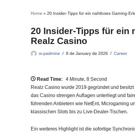
Home
»
20 Insider‑Tipps für ein nahtloses Gaming‑Erl
20 Insider‑Tipps für ein
Realz Casino
w-padmine
8 de January de 2026
Career
Read Time:
4 Minute, 8 Second
Realz Casino wurde 2019 gegründet und besitzt 
das Casino strengen Auflagen unterliegt und fair
führenden Anbietern wie NetEnt, Microgaming und
klassischen Slots bis zu Live‑Dealer‑Tischen.
Ein weiteres Highlight ist die sofortige Synchr