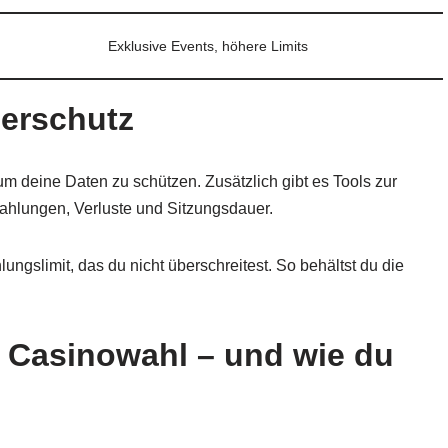
Exklusive Events, höhere Limits
lerschutz
 deine Daten zu schützen. Zusätzlich gibt es Tools zur
zahlungen, Verluste und Sitzungsdauer.
ungslimit, das du nicht überschreitest. So behältst du die
m Casinowahl – und wie du