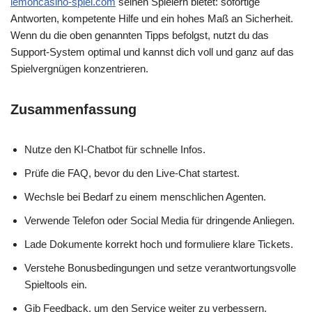
lemoncasino-spiel.com
seinen Spielern bietet: sofortige
Antworten, kompetente Hilfe und ein hohes Maß an Sicherheit.
Wenn du die oben genannten Tipps befolgst, nutzt du das
Support‑System optimal und kannst dich voll und ganz auf das
Spielvergnügen konzentrieren.
Zusammenfassung
Nutze den KI‑Chatbot für schnelle Infos.
Prüfe die FAQ, bevor du den Live‑Chat startest.
Wechsle bei Bedarf zu einem menschlichen Agenten.
Verwende Telefon oder Social Media für dringende Anliegen.
Lade Dokumente korrekt hoch und formuliere klare Tickets.
Verstehe Bonusbedingungen und setze verantwortungsvolle
Spieltools ein.
Gib Feedback, um den Service weiter zu verbessern.