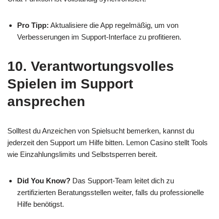
Pro Tipp:
Aktualisiere die App regelmäßig, um von
Verbesserungen im Support‑Interface zu profitieren.
10. Verantwortungsvolles
Spielen im Support
ansprechen
Solltest du Anzeichen von Spielsucht bemerken, kannst du
jederzeit den Support um Hilfe bitten. Lemon Casino stellt Tools
wie Einzahlungslimits und Selbstsperren bereit.
Did You Know?
Das Support‑Team leitet dich zu
zertifizierten Beratungsstellen weiter, falls du professionelle
Hilfe benötigst.