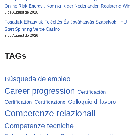
Online Risk Energy . Koninkrijk der Nederlanden Register & Win
8 de August de 2026
Fogadjuk Elhagyjuk Felépítés És Jóváhagyás Szabályok · HU
Start Spinning Verde Casino
8 de August de 2026
TAGs
Búsqueda de empleo
Career progression
Certificación
Colloquio di lavoro
Certification
Certificazione
Competenze relazionali
Competenze tecniche