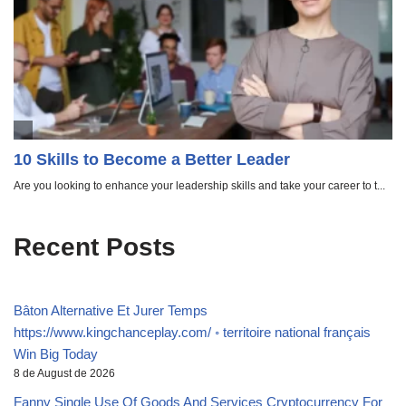
Recent Posts
Bâton Alternative Et Jurer Temps
https://www.kingchanceplay.com/ ◦ territoire national français
Win Big Today
8 de August de 2026
Fanny Single Use Of Goods And Services Cryptocurrency For