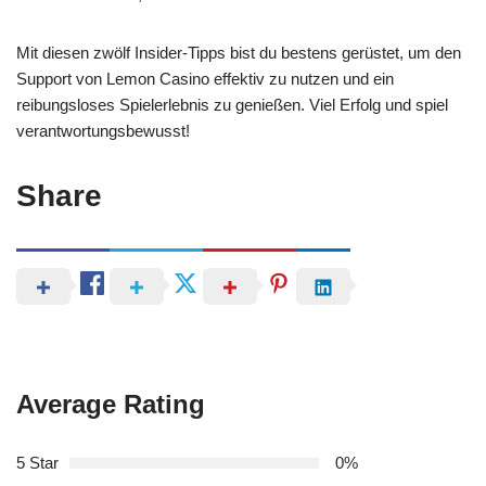
Mit diesen zwölf Insider‑Tipps bist du bestens gerüstet, um den
Support von Lemon Casino effektiv zu nutzen und ein
reibungsloses Spielerlebnis zu genießen. Viel Erfolg und spiel
verantwortungsbewusst!
Share
Average Rating
5 Star
0%