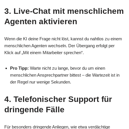
3. Live‑Chat mit menschlichem
Agenten aktivieren
Wenn die KI deine Frage nicht löst, kannst du nahtlos zu einem
menschlichen Agenten wechseln. Der Übergang erfolgt per
Klick auf „Mit einem Mitarbeiter sprechen“.
Pro Tipp:
Warte nicht zu lange, bevor du um einen
menschlichen Ansprechpartner bittest – die Wartezeit ist in
der Regel nur wenige Sekunden.
4. Telefonischer Support für
dringende Fälle
Für besonders dringende Anliegen, wie etwa verdächtige