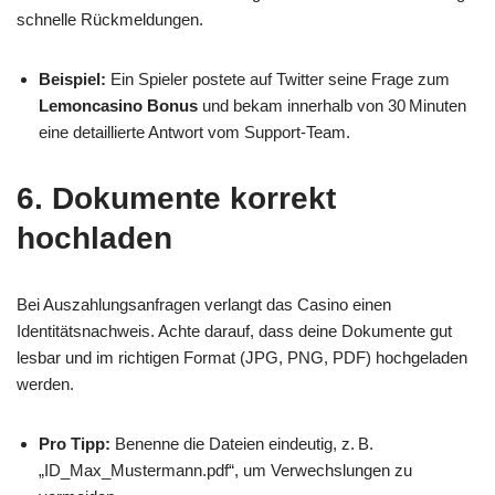
schnelle Rückmeldungen.
Beispiel:
Ein Spieler postete auf Twitter seine Frage zum
Lemoncasino Bonus
und bekam innerhalb von 30 Minuten
eine detaillierte Antwort vom Support‑Team.
6. Dokumente korrekt
hochladen
Bei Auszahlungsanfragen verlangt das Casino einen
Identitätsnachweis. Achte darauf, dass deine Dokumente gut
lesbar und im richtigen Format (JPG, PNG, PDF) hochgeladen
werden.
Pro Tipp:
Benenne die Dateien eindeutig, z. B.
„ID_Max_Mustermann.pdf“, um Verwechslungen zu