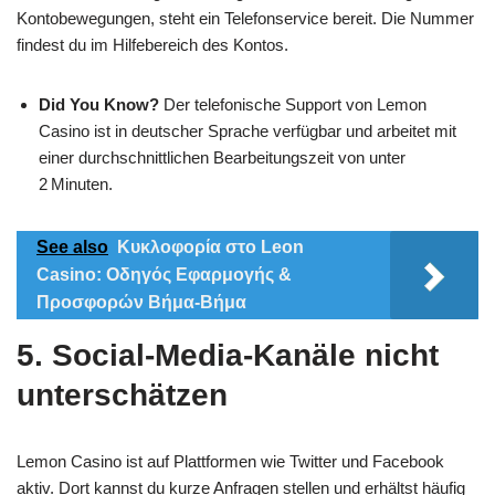
Kontobewegungen, steht ein Telefonservice bereit. Die Nummer
findest du im Hilfebereich des Kontos.
Did You Know?
Der telefonische Support von Lemon
Casino ist in deutscher Sprache verfügbar und arbeitet mit
einer durchschnittlichen Bearbeitungszeit von unter
2 Minuten.
See also
Κυκλοφορία στο Leon
Casino: Οδηγός Εφαρμογής &
Προσφορών Βήμα-Βήμα
5. Social‑Media‑Kanäle nicht
unterschätzen
Lemon Casino ist auf Plattformen wie Twitter und Facebook
aktiv. Dort kannst du kurze Anfragen stellen und erhältst häufig