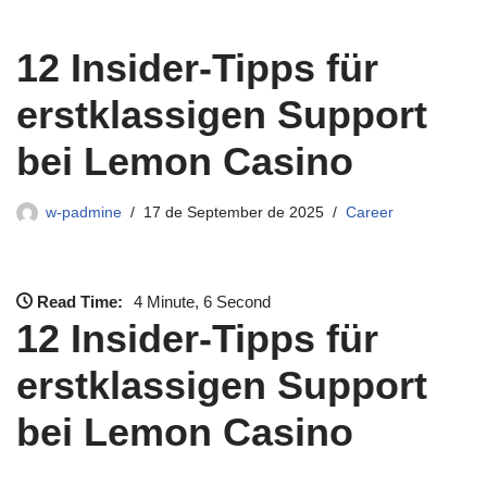
12 Insider‑Tipps für
erstklassigen Support
bei Lemon Casino
w-padmine
17 de September de 2025
Career
Read Time:
4 Minute, 6 Second
12 Insider‑Tipps für
erstklassigen Support
bei Lemon Casino