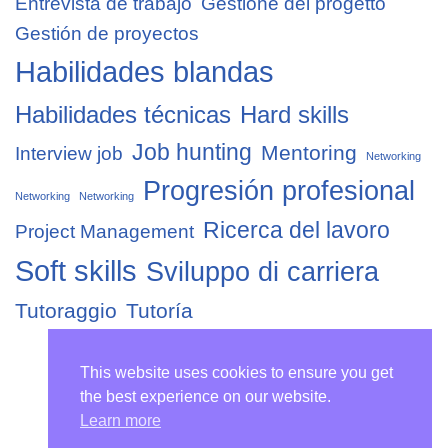
Entrevista de trabajo
Gestione del progetto
Gestión de proyectos
Habilidades blandas
Habilidades técnicas
Hard skills
Job hunting
Mentoring
Interview job
Networking
Progresión profesional
Networking
Networking
Ricerca del lavoro
Project Management
Soft skills
Sviluppo di carriera
Tutoraggio
Tutoría
This website uses cookies to ensure you get
the best experience on our website.
Learn more