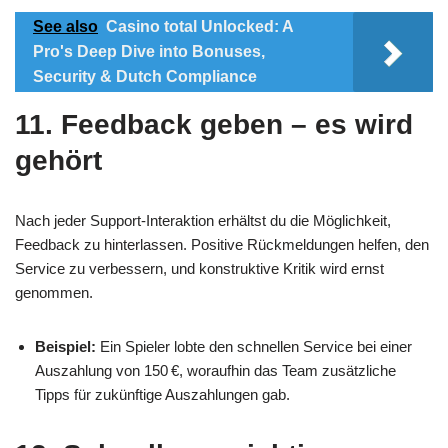
See also
Casino total Unlocked: A
Pro's Deep Dive into Bonuses,
Security & Dutch Compliance
11. Feedback geben – es wird
gehört
Nach jeder Support‑Interaktion erhältst du die Möglichkeit,
Feedback zu hinterlassen. Positive Rückmeldungen helfen, den
Service zu verbessern, und konstruktive Kritik wird ernst
genommen.
Beispiel:
Ein Spieler lobte den schnellen Service bei einer
Auszahlung von 150 €, woraufhin das Team zusätzliche
Tipps für zukünftige Auszahlungen gab.