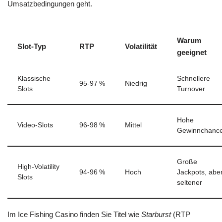
Umsatzbedingungen geht.
Warum
Slot‑Typ
RTP
Volatilität
geeignet
Klassische
Schnellere
95‑97 %
Niedrig
Slots
Turnover
Hohe
Video‑Slots
96‑98 %
Mittel
Gewinnchanc
Große
High‑Volatility
94‑96 %
Hoch
Jackpots, abe
Slots
seltener
Im Ice Fishing Casino finden Sie Titel wie
Starburst
(RTP