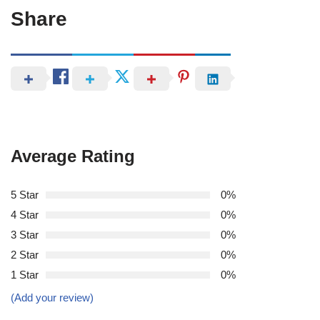
Share
Average Rating
5 Star
0%
4 Star
0%
3 Star
0%
2 Star
0%
1 Star
0%
(Add your review)