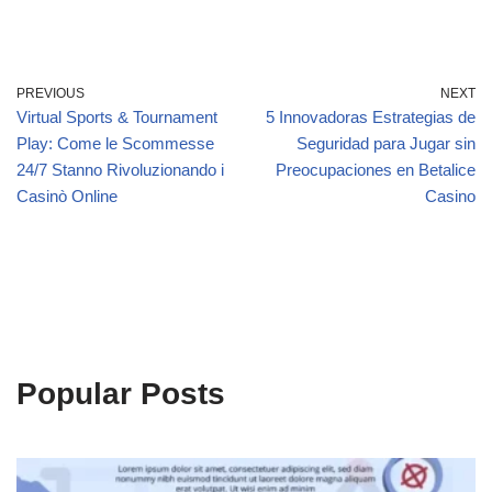
PREVIOUS
NEXT
Virtual Sports & Tournament
5 Innovadoras Estrategias de
Play: Come le Scommesse
Seguridad para Jugar sin
24/7 Stanno Rivoluzionando i
Preocupaciones en Betalice
Casinò Online
Casino
Popular Posts