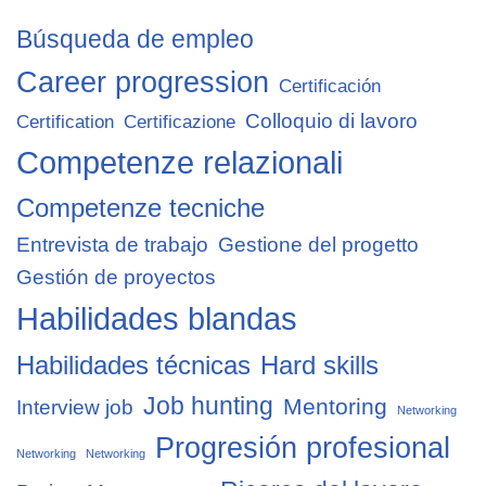
Búsqueda de empleo
Career progression
Certificación
Colloquio di lavoro
Certification
Certificazione
Competenze relazionali
Competenze tecniche
Entrevista de trabajo
Gestione del progetto
Gestión de proyectos
Habilidades blandas
Habilidades técnicas
Hard skills
Job hunting
Mentoring
Interview job
Networking
Progresión profesional
Networking
Networking