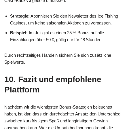
Cash‑Back-Angebote umfassen.
Strategie:
Abonnieren Sie den Newsletter des Ice Fishing
Casinos, um keine saisonalen Aktionen zu verpassen.
Beispiel:
Im Juli gibt es einen 25 % Bonus auf alle
Einzahlungen über 50 €, gültig nur für 48 Stunden.
Durch rechtzeitiges Handeln sichern Sie sich zusätzliche
Spielwerte.
10. Fazit und empfohlene
Plattform
Nachdem wir die wichtigsten Bonus‑Strategien beleuchtet
haben, ist klar, dass ein durchdachter Ansatz den Unterschied
zwischen kurzfristigem Spaß und langfristigem Gewinn
ausmachen kann. Wer die Umsatzbedingungen kennt, die