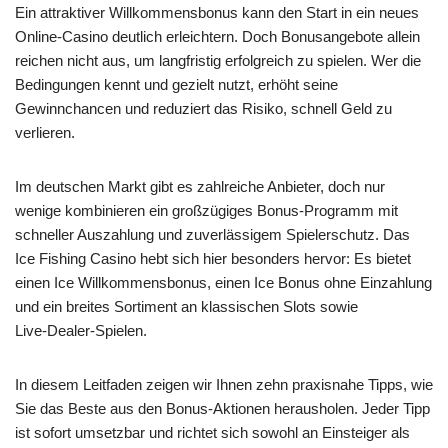
Ein attraktiver Willkommensbonus kann den Start in ein neues
Online‑Casino deutlich erleichtern. Doch Bonusangebote allein
reichen nicht aus, um langfristig erfolgreich zu spielen. Wer die
Bedingungen kennt und gezielt nutzt, erhöht seine
Gewinnchancen und reduziert das Risiko, schnell Geld zu
verlieren.
Im deutschen Markt gibt es zahlreiche Anbieter, doch nur
wenige kombinieren ein großzügiges Bonus‑Programm mit
schneller Auszahlung und zuverlässigem Spielerschutz. Das
Ice Fishing Casino hebt sich hier besonders hervor: Es bietet
einen Ice Willkommensbonus, einen Ice Bonus ohne Einzahlung
und ein breites Sortiment an klassischen Slots sowie
Live‑Dealer‑Spielen.
In diesem Leitfaden zeigen wir Ihnen zehn praxisnahe Tipps, wie
Sie das Beste aus den Bonus‑Aktionen herausholen. Jeder Tipp
ist sofort umsetzbar und richtet sich sowohl an Einsteiger als