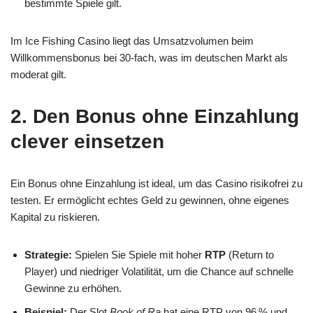
bestimmte Spiele gilt.
Im Ice Fishing Casino liegt das Umsatzvolumen beim
Willkommensbonus bei 30‑fach, was im deutschen Markt als
moderat gilt.
2. Den Bonus ohne Einzahlung
clever einsetzen
Ein Bonus ohne Einzahlung ist ideal, um das Casino risikofrei zu
testen. Er ermöglicht echtes Geld zu gewinnen, ohne eigenes
Kapital zu riskieren.
Strategie:
Spielen Sie Spiele mit hoher
RTP
(Return to
Player) und niedriger Volatilität, um die Chance auf schnelle
Gewinne zu erhöhen.
Beispiel:
Der Slot
Book of Ra
hat eine RTP von 96 % und