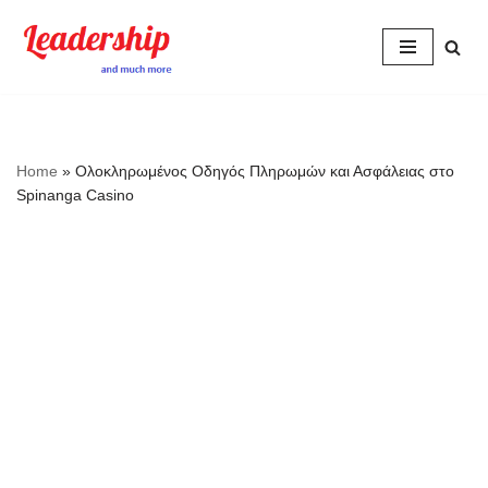
Skip
to
content
Home
»
Ολοκληρωμένος Οδηγός Πληρωμών και Ασφάλειας στο
Spinanga Casino