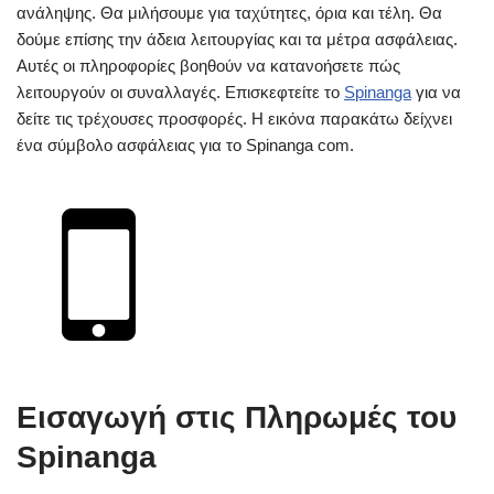
ανάληψης. Θα μιλήσουμε για ταχύτητες, όρια και τέλη. Θα
δούμε επίσης την άδεια λειτουργίας και τα μέτρα ασφάλειας.
Αυτές οι πληροφορίες βοηθούν να κατανοήσετε πώς
λειτουργούν οι συναλλαγές. Επισκεφτείτε το
Spinanga
για να
δείτε τις τρέχουσες προσφορές. Η εικόνα παρακάτω δείχνει
ένα σύμβολο ασφάλειας για το Spinanga com.
Εισαγωγή στις Πληρωμές του
Spinanga