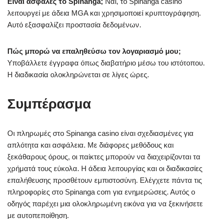
Είναι ασφαλές το Spinanga;
Ναι, το Spinanga casino
λειτουργεί με άδεια MGA και χρησιμοποιεί κρυπτογράφηση.
Αυτό εξασφαλίζει προστασία δεδομένων.
Πώς μπορώ να επαληθεύσω τον λογαριασμό μου;
Υποβάλλετε έγγραφα όπως διαβατήριο μέσω του ιστότοπου.
Η διαδικασία ολοκληρώνεται σε λίγες ώρες.
Συμπέρασμα
Οι πληρωμές στο Spinanga casino είναι σχεδιασμένες για
απλότητα και ασφάλεια. Με διάφορες μεθόδους και
ξεκάθαρους όρους, οι παίκτες μπορούν να διαχειρίζονται τα
χρήματά τους εύκολα. Η άδεια λειτουργίας και οι διαδικασίες
επαλήθευσης προσθέτουν εμπιστοσύνη. Ελέγχετε πάντα τις
πληροφορίες στο Spinanga com για ενημερώσεις. Αυτός ο
οδηγός παρέχει μια ολοκληρωμένη εικόνα για να ξεκινήσετε
με αυτοπεποίθηση.