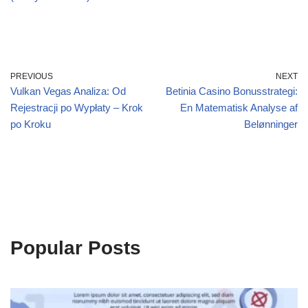
PREVIOUS
NEXT
Vulkan Vegas Analiza: Od
Betinia Casino Bonusstrategi:
Rejestracji po Wypłaty – Krok
En Matematisk Analyse af
po Kroku
Belønninger
Popular Posts