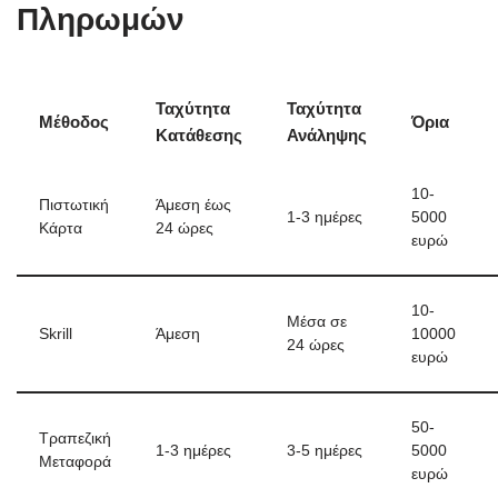
Πληρωμών
Ταχύτητα
Ταχύτητα
Μέθοδος
Όρια
Κατάθεσης
Ανάληψης
10-
Πιστωτική
Άμεση έως
1-3 ημέρες
5000
Κάρτα
24 ώρες
ευρώ
10-
Μέσα σε
Skrill
Άμεση
10000
24 ώρες
ευρώ
50-
Τραπεζική
1-3 ημέρες
3-5 ημέρες
5000
Μεταφορά
ευρώ