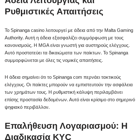
Άδεια Λειτουργίας και
Ρυθμιστικές Απαιτήσεις
Το Spinanga casino λειτουργεί με άδεια από την Malta Gaming
Authority. Αυτή η άδεια εξασφαλίζει συμμόρφωση με τους
κανονισμούς. Η MGA είναι γνωστή για αυστηρούς ελέγχους.
Αυτό προστατεύει τα δικαιώματα των παίκτων. Το Spinanga
συμμορφώνεται με όλες τις νομικές απαιτήσεις.
Η άδεια σημαίνει ότι το Spinanga com περνάει τακτικούς
ελέγχους. Οι παίκτες μπορούν να εμπιστευτούν την ασφάλεια
των χρημάτων τους. Η ρυθμιστική κάλυψη περιλαμβάνει
επίσης προστασία δεδομένων. Αυτό είναι κρίσιμο στο σημερινό
ψηφιακό περιβάλλον.
Επαλήθευση Λογαριασμού: Η
Διαδικασία KYC