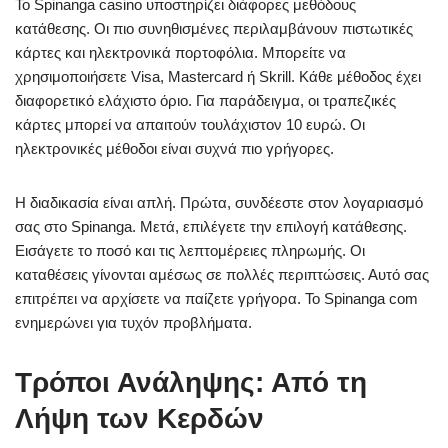
Το Spinanga casino υποστηρίζει διάφορες μεθόδους
κατάθεσης. Οι πιο συνηθισμένες περιλαμβάνουν πιστωτικές
κάρτες και ηλεκτρονικά πορτοφόλια. Μπορείτε να
χρησιμοποιήσετε Visa, Mastercard ή Skrill. Κάθε μέθοδος έχει
διαφορετικό ελάχιστο όριο. Για παράδειγμα, οι τραπεζικές
κάρτες μπορεί να απαιτούν τουλάχιστον 10 ευρώ. Οι
ηλεκτρονικές μέθοδοι είναι συχνά πιο γρήγορες.
Η διαδικασία είναι απλή. Πρώτα, συνδέεστε στον λογαριασμό
σας στο Spinanga. Μετά, επιλέγετε την επιλογή κατάθεσης.
Εισάγετε το ποσό και τις λεπτομέρειες πληρωμής. Οι
καταθέσεις γίνονται αμέσως σε πολλές περιπτώσεις. Αυτό σας
επιτρέπει να αρχίσετε να παίζετε γρήγορα. Το Spinanga com
ενημερώνει για τυχόν προβλήματα.
Τρόποι Ανάληψης: Από τη
Λήψη των Κερδών