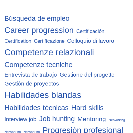
Búsqueda de empleo
Career progression
Certificación
Colloquio di lavoro
Certification
Certificazione
Competenze relazionali
Competenze tecniche
Entrevista de trabajo
Gestione del progetto
Gestión de proyectos
Habilidades blandas
Habilidades técnicas
Hard skills
Job hunting
Mentoring
Interview job
Networking
Progresión profesional
Networking
Networking