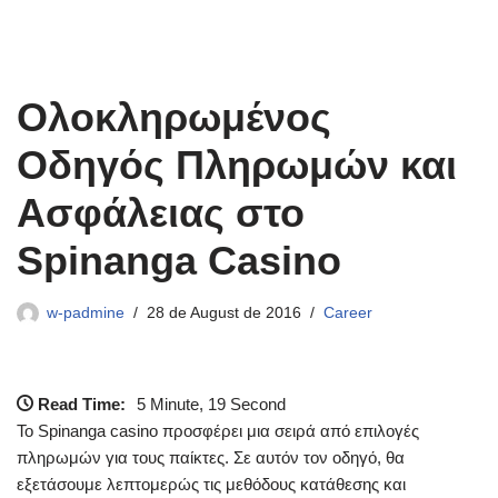
Ολοκληρωμένος
Οδηγός Πληρωμών και
Ασφάλειας στο
Spinanga Casino
w-padmine
28 de August de 2016
Career
Read Time:
5 Minute, 19 Second
Το Spinanga casino προσφέρει μια σειρά από επιλογές
πληρωμών για τους παίκτες. Σε αυτόν τον οδηγό, θα
εξετάσουμε λεπτομερώς τις μεθόδους κατάθεσης και