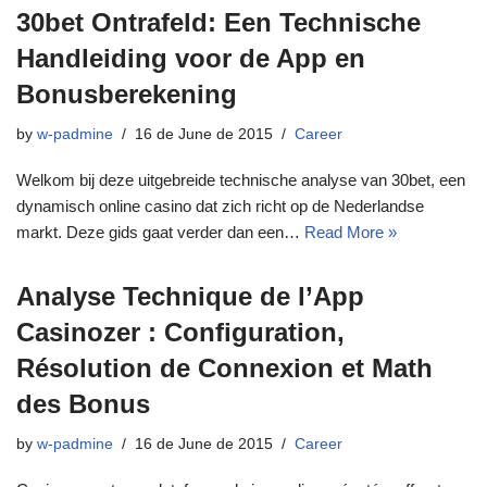
30bet Ontrafeld: Een Technische
Handleiding voor de App en
Bonusberekening
by
w-padmine
16 de June de 2015
Career
Welkom bij deze uitgebreide technische analyse van 30bet, een
dynamisch online casino dat zich richt op de Nederlandse
markt. Deze gids gaat verder dan een…
Read More »
Analyse Technique de l’App
Casinozer : Configuration,
Résolution de Connexion et Math
des Bonus
by
w-padmine
16 de June de 2015
Career